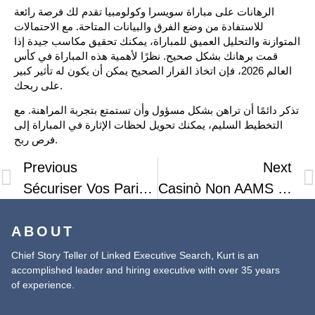
الرهانات على مباراة سويسرا وكولومبيا تقدم لك فرصة رائعة
للاستفادة من وضع الفرق والبيانات المتاحة. مع الاحتمالات
المتوازنة والتحليل العميق للمباراة، يمكنك تحقيق مكاسب جيدة إذا
قمت برهانك بشكل صحيح. نظرًا لأهمية هذه المباراة في كأس
العالم 2026، فإن اتخاذ القرار الصحيح يمكن أن يكون له تأثير كبير
على ربحك.
تذكر دائمًا أن تراهن بشكل مسؤول وأن تستمتع بتجربة المراهنة. مع
التخطيط السليم، يمكنك تحويل لحظات الإثارة في المباراة إلى
فرص ربح.
Previous
Next
Sécuriser Vos Paris : Méthodes De Paiement Et Protection Des Comptes En 2026
Casinò Non AAMS Online 2026: Scopri I Migliori Bonus Senza Deposito Per I Giocatori
ABOUT
Chief Story Teller of Linked Executive Search, Kurt is an
accomplished leader and hiring executive with over 35 years
of experience.